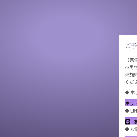
ご
（完
※男
※施
くだ
◆ 
ホット
◆ L
◆ 