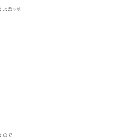
😌✨🫧
すので