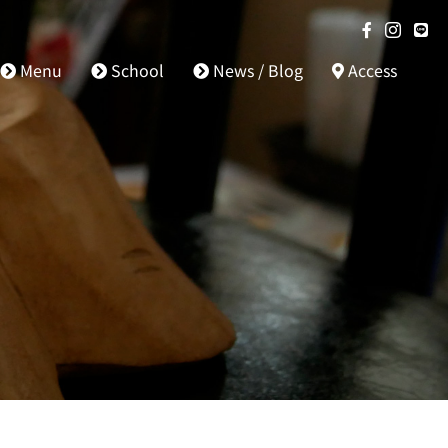
Menu
School
News / Blog
Access