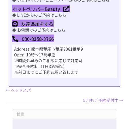
◆ ホットペッパービューティーからのご予約はこちら
ホットペッパーBeauty
◆ LINEからのご予約はこちら
友達追加をする
◆ お電話でのご予約はこちら
080-8358-3766
Address: 熊本県荒尾市荒尾2061番地9
Open: 10時〜17時半迄
※時間外早めのご相談に応じて対応可
※完全予約制（1日3名様迄）
※前日までにご予約お願い致します
Posts
← ヘッドスパ
５月もご予約受付中 →
navigation